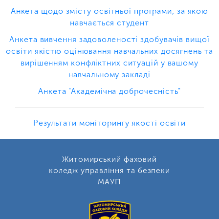
Анкета щодо змісту освітньої програми, за якою
навчається студент
Анкета вивчення задоволеності здобувачів вищої
освіти якістю оцінювання навчальних досягнень та
вирішенням конфліктних ситуацій у вашому
навчальному закладі
Анкета "Академічна доброчесність"
Результати моніторингу якості освіти
Житомирський фаховий
коледж управління та безпеки
МАУП